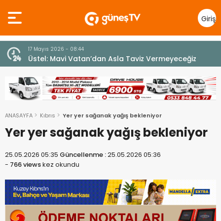
Giriş
Yap
10 Temmuz 2026 - 18:49
z
Cumhurbaşkanı Erhürman sergi açılışında
fenalaşarak hastaneye kaldırıldı
ANASAYFA
Kıbrıs
Yer yer sağanak yağış bekleniyor
Yer yer sağanak yağış bekleniyor
25.05.2026 05:35
Güncellenme :
25.05.2026 05:36
-
766 views
kez okundu