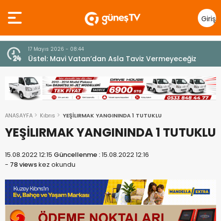
Giriş
Yap
7 Ağustos 2026 - 12:36
z
ÜSTEL: “ERENKÖY RUHU SONSUZA DEK YAŞAYACAK”
ANASAYFA
Kıbrıs
YEŞİLIRMAK YANGININDA 1 TUTUKLU
YEŞİLIRMAK YANGININDA 1 TUTUKLU
15.08.2022 12:15
Güncellenme :
15.08.2022 12:16
-
78 views
kez okundu