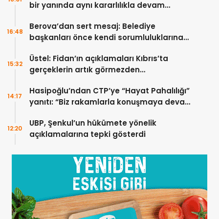
bir yanında aynı kararlılıkla devam
edecek
Berova’dan sert mesaj: Belediye
16:48
başkanları önce kendi sorumluluklarına
bakmalı
Üstel: Fidan’ın açıklamaları Kıbrıs’ta
15:32
gerçeklerin artık görmezden
gelinemeyeceğini ortaya koydu
Hasipoğlu’ndan CTP’ye “Hayat Pahalılığı”
14:17
yanıtı: “Biz rakamlarla konuşmaya devam
edeceğiz”
UBP, Şenkul’un hükümete yönelik
12:20
açıklamalarına tepki gösterdi