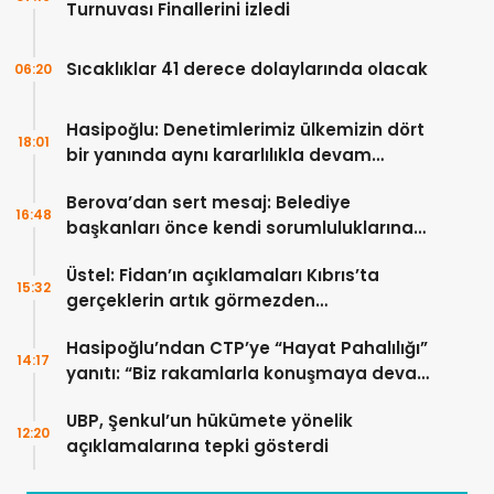
Turnuvası Finallerini izledi
Sıcaklıklar 41 derece dolaylarında olacak
06:20
Hasipoğlu: Denetimlerimiz ülkemizin dört
18:01
bir yanında aynı kararlılıkla devam
edecek
Berova’dan sert mesaj: Belediye
16:48
başkanları önce kendi sorumluluklarına
bakmalı
Üstel: Fidan’ın açıklamaları Kıbrıs’ta
15:32
gerçeklerin artık görmezden
gelinemeyeceğini ortaya koydu
Hasipoğlu’ndan CTP’ye “Hayat Pahalılığı”
14:17
yanıtı: “Biz rakamlarla konuşmaya devam
edeceğiz”
UBP, Şenkul’un hükümete yönelik
12:20
açıklamalarına tepki gösterdi