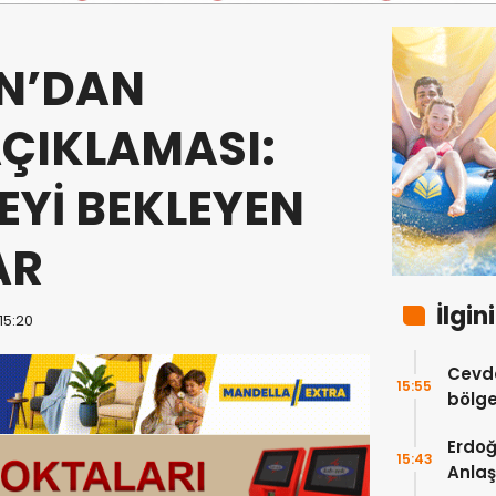
N’DAN
ÇIKLAMASI:
EYİ BEKLEYEN
AR
İlgin
15:20
Cevde
15:55
bölge
katkı
Erdo
15:43
Anlaş