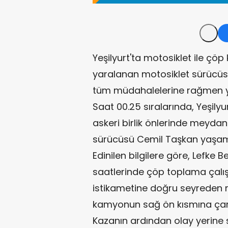
Yeşilyurt'ta motosiklet ile ç
yaralanan motosiklet sürücüsü
tüm müdahalelerine rağmen ya
Saat 00.25 sıralarında, Yeşily
askeri birlik önlerinde meyda
sürücüsü Cemil Taşkan yaşamın
Edinilen bilgilere göre, Lefke
saatlerinde çöp toplama çalı
istikametine doğru seyreden m
kamyonun sağ ön kısmına çar
Kazanın ardından olay yerine s