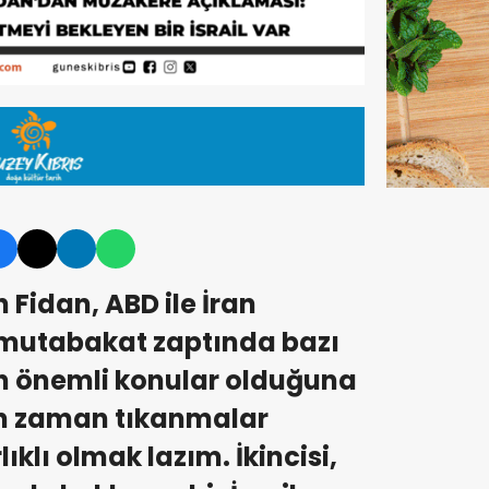
 Fidan, ABD ile İran
mutabakat zaptında bazı
an önemli konular olduğuna
an zaman tıkanmalar
lıklı olmak lazım. İkincisi,