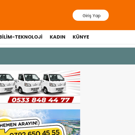
Giriş Yap
BILIM-TEKNOLOJI
KADIN
KÜNYE
10 Temmuz 20
Cumhurbaş