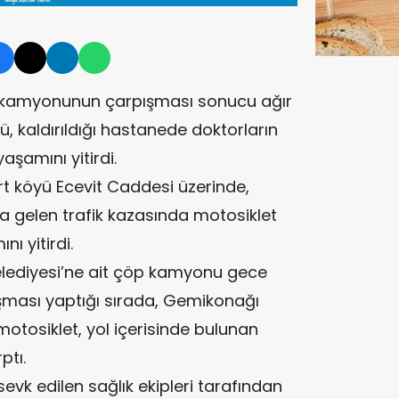
öp kamyonunun çarpışması sonucu ağır
, kaldırıldığı hastanede doktorların
şamını yitirdi.
urt köyü Ecevit Caddesi üzerinde,
na gelen trafik kazasında motosiklet
ı yitirdi.
 Belediyesi’ne ait çöp kamyonu gece
şması yaptığı sırada, Gemikonağı
otosiklet, yol içerisinde bulunan
ptı.
evk edilen sağlık ekipleri tarafından