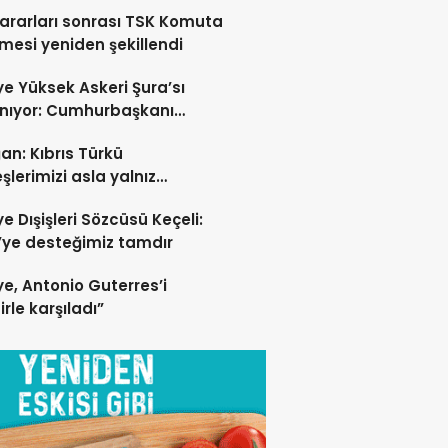
ndirecek
ararları sonrası TSK Komuta
esi yeniden şekillendi
ye Yüksek Askeri Şura’sı
nıyor: Cumhurbaşkanı
an liderlik edecek!
an: Kıbrıs Türkü
şlerimizi asla yalnız
kmayacağız
ye Dışişleri Sözcüsü Keçeli:
ye desteğimiz tamdır
ye, Antonio Guterres’i
irle karşıladı”