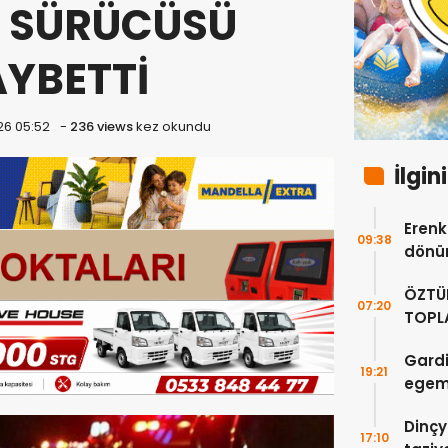
 SÜRÜCÜSÜ
AYBETTİ
26 05:52
-
236 views
kez okundu
İlgin
Erenkö
09:38
dönüm
ÖZTÜ
07:20
TOPLA
DOĞR
Gardi
19:21
egeme
Dinçy
17:10