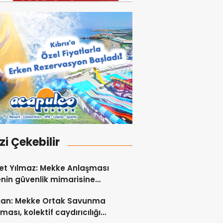
izi Çekebilir
t Yılmaz: Mekke Anlaşması
nin güvenlik mimarisine
 sağlayacak tarihi bir adım
ğan: Mekke Ortak Savunma
ması, kolektif caydırıcılığı