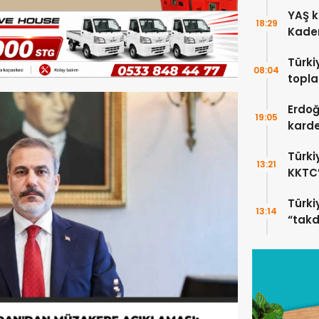
güçle
YAŞ k
18:29
Kadem
Türki
08:04
topla
Erdoğ
Erdoğ
19:05
karde
bıra
Türki
13:21
KKTC’
Türki
13:14
“takd