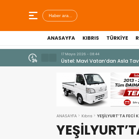
Haber ara...
ANASAYFA
KIBRIS
TÜRKIYE
R
7 Ağustos 2026 - 12:36
ÜSTEL: “ERENKÖY RUHU SONSUZ
ANASAYFA
Kıbrıs
YEŞİLYURT’TA FECİ
YEŞİLYURT’T