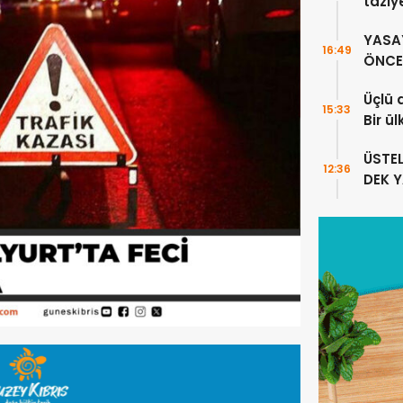
taziy
YASA
16:49
ÖNCE 
Üçlü 
15:33
Bir ü
sayıl
ÜSTE
12:36
DEK 