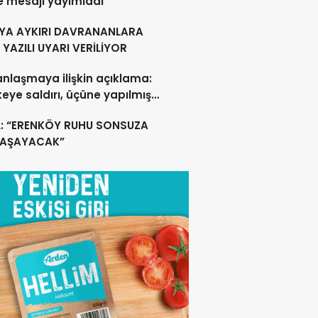
e mesajı yayımladı
YA AYKIRI DAVRANANLARA
YAZILI UYARI VERİLİYOR
anlaşmaya ilişkin açıklama:
lkeye saldırı, üçüne yapılmış
acak
L: “ERENKÖY RUHU SONSUZA
YAŞAYACAK”