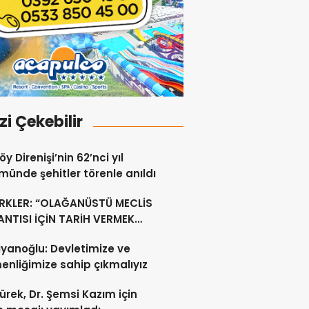
izi Çekebilir
y Direnişi’nin 62’nci yıl
ünde şehitler törenle anıldı
RKLER: “OLAĞANÜSTÜ MECLİS
NTISI İÇİN TARİH VERMEK
U DEĞİL”
yanoğlu: Devletimize ve
nliğimize sahip çıkmalıyız
ürek, Dr. Şemsi Kazım için