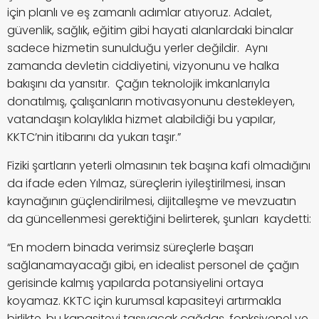
için planlı ve eş zamanlı adımlar atıyoruz. Adalet,
güvenlik, sağlık, eğitim gibi hayati alanlardaki binalar
sadece hizmetin sunulduğu yerler değildir. Aynı
zamanda devletin ciddiyetini, vizyonunu ve halka
bakışını da yansıtır. Çağın teknolojik imkanlarıyla
donatılmış, çalışanların motivasyonunu destekleyen,
vatandaşın kolaylıkla hizmet alabildiği bu yapılar,
KKTC’nin itibarını da yukarı taşır.”
Fiziki şartların yeterli olmasının tek başına kafi olmadığını
da ifade eden Yılmaz, süreçlerin iyileştirilmesi, insan
kaynağının güçlendirilmesi, dijitalleşme ve mevzuatın
da güncellenmesi gerektiğini belirterek, şunları kaydetti:
“En modern binada verimsiz süreçlerle başarı
sağlanamayacağı gibi, en idealist personel de çağın
gerisinde kalmış yapılarda potansiyelini ortaya
koyamaz. KKTC için kurumsal kapasiteyi artırmakla
birlikte, bu kapasiteyi taşıyacak çağdaş, fonksiyonel ve