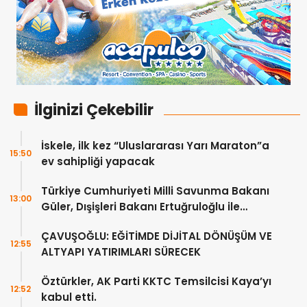
İlginizi Çekebilir
İskele, ilk kez “Uluslararası Yarı Maraton”a
15:50
ev sahipliği yapacak
Türkiye Cumhuriyeti Milli Savunma Bakanı
13:00
Güler, Dışişleri Bakanı Ertuğruloğlu ile
Ankra’da görüştü
ÇAVUŞOĞLU: EĞİTİMDE DİJİTAL DÖNÜŞÜM VE
12:55
ALTYAPI YATIRIMLARI SÜRECEK
Öztürkler, AK Parti KKTC Temsilcisi Kaya’yı
12:52
kabul etti.