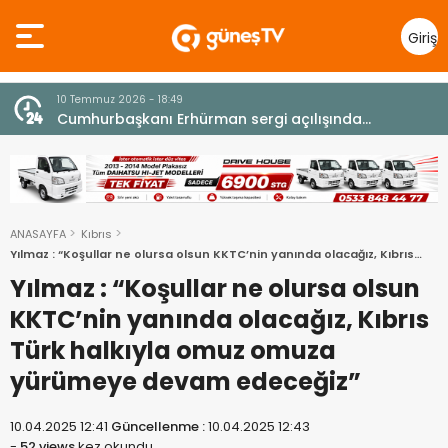
Giriş
Yap
10 Temmuz 2026 - 18:49
z
Cumhurbaşkanı Erhürman sergi açılışında
fenalaşarak hastaneye kaldırıldı
ANASAYFA
Kıbrıs
Yılmaz : “Koşullar ne olursa olsun KKTC’nin yanında olacağız, Kıbrıs
Türk halkıyla omuz omuza yürümeye devam edeceğiz”
Yılmaz : “Koşullar ne olursa olsun
KKTC’nin yanında olacağız, Kıbrıs
Türk halkıyla omuz omuza
yürümeye devam edeceğiz”
10.04.2025 12:41
Güncellenme :
10.04.2025 12:43
-
52 views
kez okundu