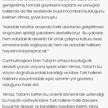
genişletilmiş formatlı gayriresmi toplantı ve sonuçları
hakkında da fikir teatisinde bulunma imkanı bulduğunu
belirten Yılmaz, şöyle konuştu:
“Adadaki taraflar arasında farklı alanlarda geliştirilmesi
öngörülen işbirliği çabalarını destekliyoruz. Bu çabalar
hem Adadaki iki devletin bir ortak çalışma kültürü tesis
etmesine katkı sağlayacak, hem de adadaki halkların
hayatını kolaylaştıracak.”
Cumhurbaşkanı Ersin Tatar’ın ortaya koyduğu iki
devletli çözüm vizyona işaret eden Yılmaz, Tatar’ın bu
vizyon doğrultusundaki kararlılığı ve Kıbrıs Türk halkının
haklarını savunmadaki eşsiz azminin yol gösterici
olduğunu ifade etti.
Yılmaz, Tatar’ın tarihin bu önemli döneminde üstlendiği
bu hayati vazifeyle Kıbrıs Türk halkının haklı davasını
büyük bir dirayet ve kararlılıkla taşıdığını belirtti.
Kıbrıs