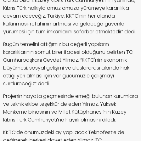
olursa olsun, Kuzey Kıbrıs Türk Cumhuriyeti'nin yanında,
Kıbrıs Türk halkıyla omuz omuza yürümeye kararlılıkla
devam edeceğiz. Türkiye, KKTC'nin her alanda
kalkınması, refahının artması ve geleceğe güvenle
yürümesi için tüm imkanlarını seferber etmektedir” dedi.
Bugün temelini attığımız bu değerli yapıların
kararlıklarının somut birer ifadesi olduğunu belirten TC
Cumhurbaşkanı Cevdet Yılmaz, “KKTC'nin ekonomik
büyümesi, sosyal gelişimi ve uluslararası alanda hak
ettiği yeri alması için var gücümüzle çalışmayı
sürdüreceğiz” dedi.
Projenin hayata geçmesinde emeği bulunan kurumlara
ve teknik ekibe teşekkür de eden Yılmaz, Yüksek
Mahkeme binasının ve Millet Kütüphanesi’nin Kuzey
Kıbrıs Türk Cumhuriyeti’ne hayırlı olmasını diledi.
KKTC’de önümüzdeki ay yapılacak Teknofest’e de
değinerek, herkesi davet eden Yılmaz, TC