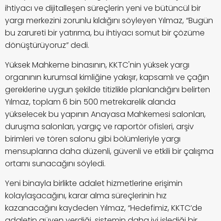
ihtiyacı ve dijitalleşen süreçlerin yeni ve bütüncül bir
yargı merkezini zorunlu kıldığını söyleyen Yılmaz, “Bugün
bu zarureti bir yatırıma, bu ihtiyacı somut bir çözüme
dönüştürüyoruz” dedi.
Yüksek Mahkeme binasının, KKTC'nin yüksek yargı
organının kurumsal kimliğine yakışır, kapsamlı ve çağın
gereklerine uygun şekilde titizlikle planlandığını belirten
Yılmaz, toplam 6 bin 500 metrekarelik alanda
yükselecek bu yapının Anayasa Mahkemesi salonları,
duruşma salonları, yargıç ve raportör ofisleri, arşiv
birimleri ve tören salonu gibi bölümleriyle yargı
mensuplarına daha düzenli, güvenli ve etkili bir çalışma
ortamı sunacağını söyledi.
Yeni binayla birlikte adalet hizmetlerine erişimin
kolaylaşacağını, karar alma süreçlerinin hız
kazanacağını kaydeden Yılmaz, “Hedefimiz, KKTC’de
adaletin güven verdiği, sistemin daha iyi işlediği bir