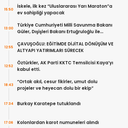
İskele, ilk kez “Uluslararası Yarı Maraton”a
15:50
ev sahipliği yapacak
Türkiye Cumhuriyeti Milli Savunma Bakanı
13:00
Güler, Dışişleri Bakanı Ertuğruloğlu ile
Ankra’da görüştü
ÇAVUŞOĞLU: EĞİTİMDE DİJİTAL DÖNÜŞÜM VE
12:55
ALTYAPI YATIRIMLARI SÜRECEK
Öztürkler, AK Parti KKTC Temsilcisi Kaya’yı
12:52
kabul etti.
“Ortak akıl, cesur fikirler, umut dolu
18:43
projeler ve heyecan dolu bir ekip”
Burkay Karatepe tutuklandı
17:34
Kolonlardan karot numuneleri alındı
17:06