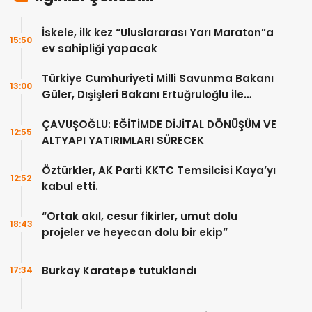
İskele, ilk kez “Uluslararası Yarı Maraton”a
15:50
ev sahipliği yapacak
Türkiye Cumhuriyeti Milli Savunma Bakanı
13:00
Güler, Dışişleri Bakanı Ertuğruloğlu ile
Ankra’da görüştü
ÇAVUŞOĞLU: EĞİTİMDE DİJİTAL DÖNÜŞÜM VE
12:55
ALTYAPI YATIRIMLARI SÜRECEK
Öztürkler, AK Parti KKTC Temsilcisi Kaya’yı
12:52
kabul etti.
“Ortak akıl, cesur fikirler, umut dolu
18:43
projeler ve heyecan dolu bir ekip”
Burkay Karatepe tutuklandı
17:34