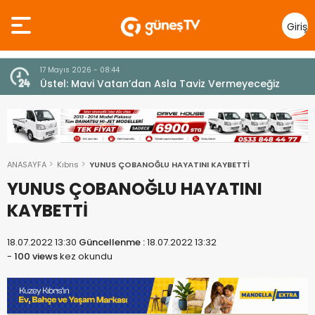
Giriş
Yap
10 Temmuz 2026 - 18:49
z
Cumhurbaşkanı Erhürman sergi açılışında
fenalaşarak hastaneye kaldırıldı
ANASAYFA
Kıbrıs
YUNUS ÇOBANOĞLU HAYATINI KAYBETTİ
YUNUS ÇOBANOĞLU HAYATINI
KAYBETTİ
18.07.2022 13:30
Güncellenme :
18.07.2022 13:32
-
100 views
kez okundu