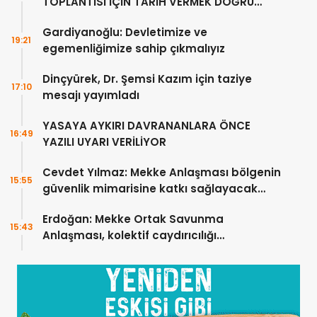
TOPLANTISI İÇİN TARİH VERMEK DOĞRU
DEĞİL”
Gardiyanoğlu: Devletimize ve
19:21
egemenliğimize sahip çıkmalıyız
Dinçyürek, Dr. Şemsi Kazım için taziye
17:10
mesajı yayımladı
YASAYA AYKIRI DAVRANANLARA ÖNCE
16:49
YAZILI UYARI VERİLİYOR
Cevdet Yılmaz: Mekke Anlaşması bölgenin
15:55
güvenlik mimarisine katkı sağlayacak
tarihi bir adım
Erdoğan: Mekke Ortak Savunma
15:43
Anlaşması, kolektif caydırıcılığı
güçlendirecek