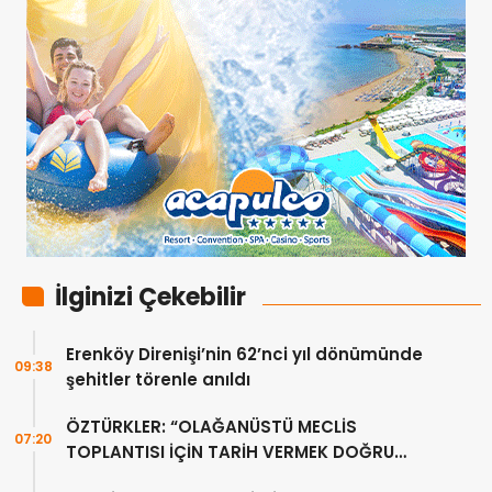
İlginizi Çekebilir
Erenköy Direnişi’nin 62’nci yıl dönümünde
09:38
şehitler törenle anıldı
ÖZTÜRKLER: “OLAĞANÜSTÜ MECLİS
07:20
TOPLANTISI İÇİN TARİH VERMEK DOĞRU
DEĞİL”