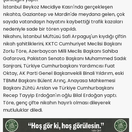
İstanbul Beykoz Mecidiye Kasrı'nda gerçekleşen
nikahta, Gaziantep ve Mardin'de meydana gelen, çok
sayıda vatandaşın hayatını kaybettiği trafik kazaları
nedeniyle sade bir tören yapıldı.
Nikahını, İstanbul Müftüsü Safi Arpaguş'un kıydığı çiftin
nikah şahitliklerini, KKTC Cumhuriyet Meclisi Başkanı
Zorlu Töre, Azerbaycan Milli Meclis Başkanı Sahiba
Gafarova, Pakistan Senato Başkanı Muhammed Sadık
Sanjrani, Türkiye Cumhurbaşkanı Yardımcısı Fuat
Oktay, AK Parti Genel Başkanvekili Binali Yıldırım, eski
TBMM Başkanı Bülent Arınç, Anayasa Mahkemesi
Başkanı Zühtü Arslan ve Türkiye Cumhurbaşkanı
Recep Tayyip Erdoğan'ın oğlu Bilal Erdoğan yaptı.
Töre, genç çifte nikahın hayırlı olması dileyerek
mutluluklar diledi.