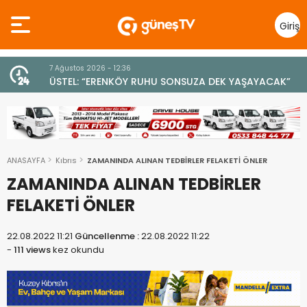
Giriş
Yap
7 Ağustos 2026 - 12:36
z
ÜSTEL: “ERENKÖY RUHU SONSUZA DEK YAŞAYACAK”
ANASAYFA
Kıbrıs
ZAMANINDA ALINAN TEDBİRLER FELAKETİ ÖNLER
ZAMANINDA ALINAN TEDBİRLER
FELAKETİ ÖNLER
22.08.2022 11:21
Güncellenme :
22.08.2022 11:22
-
111 views
kez okundu