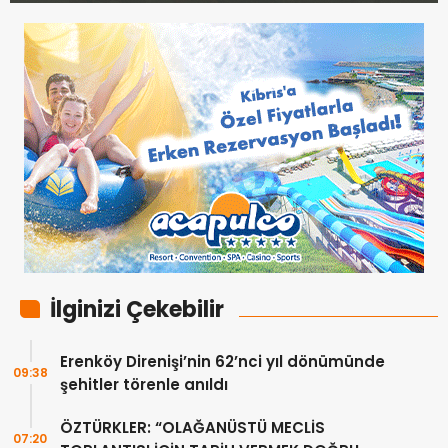
İlginizi Çekebilir
Erenköy Direnişi’nin 62’nci yıl dönümünde
09:38
şehitler törenle anıldı
ÖZTÜRKLER: “OLAĞANÜSTÜ MECLİS
07:20