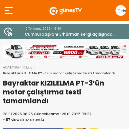
Giriş
Yap
10 Temmuz 2026 - 18:49
z
Cumhurbaşkanı Erhürman sergi açılışında
fenalaşarak hastaneye kaldırıldı
ANASAYFA
Kıbrıs
Bayraktar KIZILELMA PT-3’ün motor çalıştırma testi tamamlandı
Bayraktar KIZILELMA PT-3’ün
motor çalıştırma testi
tamamlandı
28.01.2025 08:26
Güncellenme :
28.01.2025 08:27
-
57 views
kez okundu