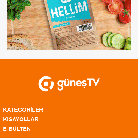
KATEGORİLER
KISAYOLLAR
Anasayfa
E-BÜLTEN
Kıbrıs
Anasayfa