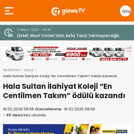
Giriş
Yap
7 Ağustos 2026 - 12:36
z
ÜSTEL: “ERENKÖY RUHU SONSUZA DEK YAŞAYACAK”
ANASAYFA
Kıbrıs
Hala Sultan İlahiyat Koleji “En Centilmen Takım” ödülü kazandı
Hala Sultan İlahiyat Koleji “En
Centilmen Takım” ödülü kazandı
16.02.2025 09:56
Güncellenme :
16.02.2025 09:58
-
45 views
kez okundu