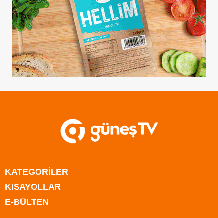
KATEGORİLER
KISAYOLLAR
Anasayfa
E-BÜLTEN
Kıbrıs
Anasayfa
Türkiye