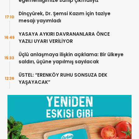
egemenliğimize sahip çıkmalıyız
Dinçyürek, Dr. Şemsi Kazım için taziye
17:10
mesajı yayımladı
YASAYA AYKIRI DAVRANANLARA ÖNCE
16:49
YAZILI UYARI VERİLİYOR
Üçlü anlaşmaya ilişkin açıklama: Bir ülkeye
15:33
saldırı, üçüne yapılmış sayılacak
ÜSTEL: “ERENKÖY RUHU SONSUZA DEK
12:36
YAŞAYACAK”