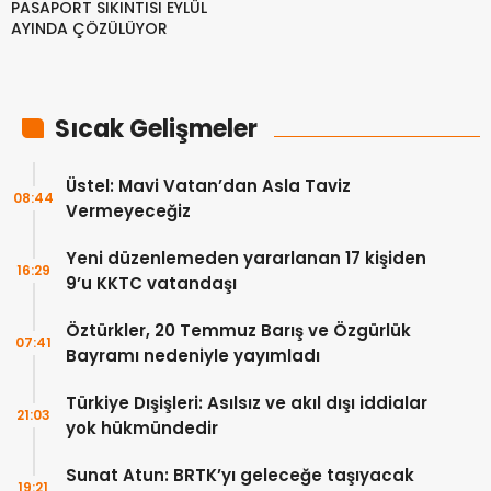
PASAPORT SIKINTISI EYLÜL
AYINDA ÇÖZÜLÜYOR
Sıcak Gelişmeler
Üstel: Mavi Vatan’dan Asla Taviz
08:44
Vermeyeceğiz
Yeni düzenlemeden yararlanan 17 kişiden
16:29
9’u KKTC vatandaşı
Öztürkler, 20 Temmuz Barış ve Özgürlük
07:41
Bayramı nedeniyle yayımladı
Türkiye Dışişleri: Asılsız ve akıl dışı iddialar
21:03
yok hükmündedir
Sunat Atun: BRTK’yı geleceğe taşıyacak
19:21