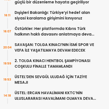
güçlü bir düzenleme hayata geçiriliyor
Dışişleri Bakanlığı: Türkiye’yi hedef alan
16:11
siyasi karalama girişimini kınıyoruz
Öztürkler: Her platformda Kıbrıs Türk
16:07
halkının haklı davasını anlatmaya devam
edeceğiz
SAVAŞAN: TOLGA KINACI’NIN İSMİ SPOR VE
20:04
VEFA İLE YAŞATILMAYA DEVAM EDECEK
2. TOLGA KINACI HENTBOL ŞAMPİYONASI
19:59
COŞKULU FİNALLE TAMAMLANDI
ÜSTEL’DEN SEVGÜL ULUDAĞ İÇİN TAZİYE
19:53
MESAJI
ÜSTEL: ERCAN HAVALİMANI KKTC’NİN
14:18
ULUSLARARASI HAVALİMANI OLMAYA DEVAM
EDECEK