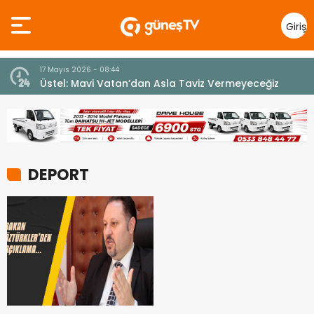
Giriş
Yap
17 Mayıs 2026 - 08:44
Üstel: Mavi Vatan’dan Asla Taviz Vermeyeceğiz
DEPORT