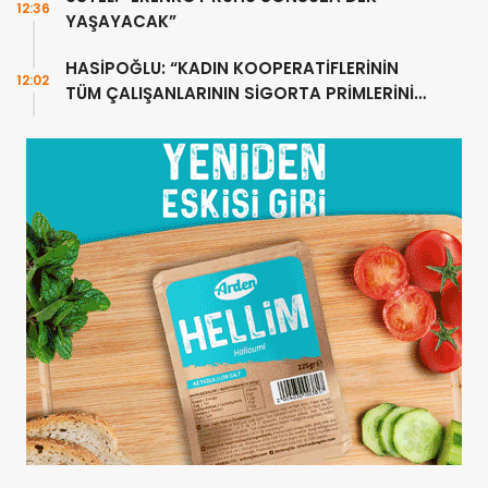
12:36
YAŞAYACAK”
HASİPOĞLU: “KADIN KOOPERATİFLERİNİN
12:02
TÜM ÇALIŞANLARININ SİGORTA PRİMLERİNİ
YÜZDE 100 KARŞILAYACAĞIZ”