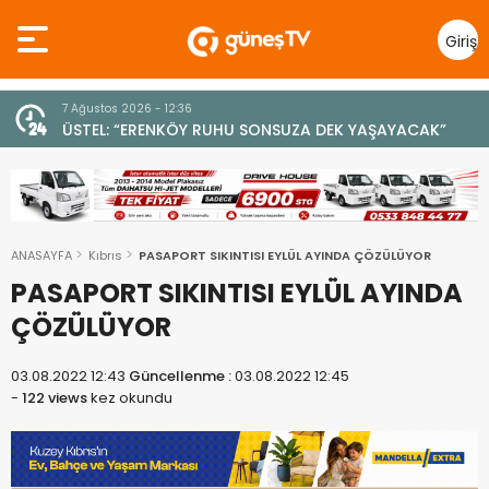
Giriş
Yap
7 Ağustos 2026 - 12:36
z
ÜSTEL: “ERENKÖY RUHU SONSUZA DEK YAŞAYACAK”
ANASAYFA
Kıbrıs
PASAPORT SIKINTISI EYLÜL AYINDA ÇÖZÜLÜYOR
PASAPORT SIKINTISI EYLÜL AYINDA
ÇÖZÜLÜYOR
03.08.2022 12:43
Güncellenme :
03.08.2022 12:45
-
122 views
kez okundu