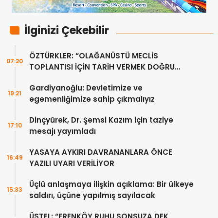
İlginizi Çekebilir
ÖZTÜRKLER: “OLAĞANÜSTÜ MECLİS
07:20
TOPLANTISI İÇİN TARİH VERMEK DOĞRU
DEĞİL”
Gardiyanoğlu: Devletimize ve
19:21
egemenliğimize sahip çıkmalıyız
Dinçyürek, Dr. Şemsi Kazım için taziye
17:10
mesajı yayımladı
YASAYA AYKIRI DAVRANANLARA ÖNCE
16:49
YAZILI UYARI VERİLİYOR
Üçlü anlaşmaya ilişkin açıklama: Bir ülkeye
15:33
saldırı, üçüne yapılmış sayılacak
ÜSTEL: “ERENKÖY RUHU SONSUZA DEK