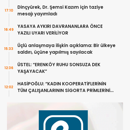
Dinçyürek, Dr. Şemsi Kazım için taziye
17:10
mesajı yayımladı
YASAYA AYKIRI DAVRANANLARA ÖNCE
16:49
YAZILI UYARI VERİLİYOR
Üçlü anlaşmaya ilişkin açıklama: Bir ülkeye
15:33
saldırı, üçüne yapılmış sayılacak
ÜSTEL: “ERENKÖY RUHU SONSUZA DEK
12:36
YAŞAYACAK”
HASİPOĞLU: “KADIN KOOPERATİFLERİNİN
12:02
TÜM ÇALIŞANLARININ SİGORTA PRİMLERİNİ
YÜZDE 100 KARŞILAYACAĞIZ”