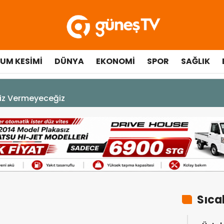
UM KESIMI
DÜNYA
EKONOMI
SPOR
SAĞLIK
10 Temmuz 2026 - 18:49
Cumhurbaşkanı Erhür
Sıca