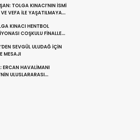
AN: TOLGA KINACI’NIN İSMİ
VE VEFA İLE YAŞATILMAYA
M EDECEK
LGA KINACI HENTBOL
İYONASI COŞKULU FİNALLE
MLANDI
’DEN SEVGÜL ULUDAĞ İÇİN
E MESAJI
L: ERCAN HAVALİMANI
’NİN ULUSLARARASI
LİMANI OLMAYA DEVAM
EK