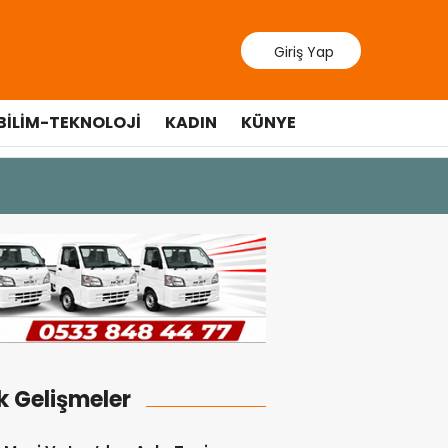
Giriş Yap
BILIM-TEKNOLOJI
KADIN
KÜNYE
man sergi açılışında fenalaşarak hastaneye kaldırıldı
k Gelişmeler