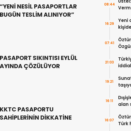
Üstel
08:44
“YENİ NESİL PASAPORTLAR
Verm
BUGÜN TESLİM ALINIYOR”
Yeni 
16:29
kişid
Öztür
07:41
Özgür
yayım
PASAPORT SIKINTISI EYLÜL
Türkiy
21:03
AYINDA ÇÖZÜLÜYOR
iddia
Sunat
19:21
taşıy
hayat
Dışişl
16:11
alan 
KKTC PASAPORTU
kınıy
SAHİPLERİNİN DİKKATİNE
Öztür
16:07
Türk 
anla