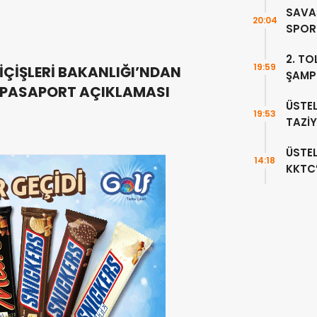
SAVAŞ
20:04
SPOR 
DEVA
2. TO
19:59
İÇİŞLERİ BAKANLIĞI’NDAN
ŞAMP
PASAPORT AÇIKLAMASI
TAMA
ÜSTEL
19:53
TAZİY
ÜSTE
14:18
KKTC
HAVA
EDEC