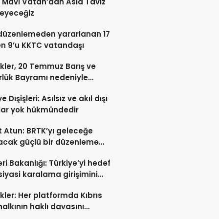
: Mavi Vatan’dan Asla Taviz
eyeceğiz
düzenlemeden yararlanan 17
en 9’u KKTC vatandaşı
kler, 20 Temmuz Barış ve
lük Bayramı nedeniyle
ladı
e Dışişleri: Asılsız ve akıl dışı
lar yok hükmündedir
 Atun: BRTK’yı geleceğe
acak güçlü bir düzenleme
a geçiriliyor
eri Bakanlığı: Türkiye’yi hedef
siyasi karalama girişimini
oruz
kler: Her platformda Kıbrıs
halkının haklı davasını
tmaya devam edeceğiz