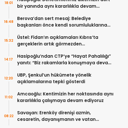
18:01
bir yanında aynı kararlılıkla devam
edecek
Berova’dan sert mesaj: Belediye
16:48
başkanları önce kendi sorumluluklarına
bakmalı
Üstel: Fidan’ın açıklamaları Kıbrıs’ta
15:32
gerçeklerin artık görmezden
gelinemeyeceğini ortaya koydu
Hasipoğlu’ndan CTP’ye “Hayat Pahalılığı”
14:17
yanıtı: “Biz rakamlarla konuşmaya devam
edeceğiz”
UBP, Şenkul’un hükümete yönelik
12:20
açıklamalarına tepki gösterdi
Amcaoğlu: Kentimizin her noktasında aynı
11:02
kararlılıkla çalışmaya devam ediyoruz
Savaşan: Erenköy direnişi azmin,
08:22
cesaretin, dayanışmanın ve vatan
sevgisinin eşsiz bir örneğidir