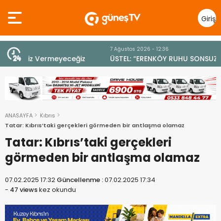
Giriş
Yap
7 Ağustos 2026 - 12:36
z
ÜSTEL: “ERENKÖY RUHU SONSUZA DEK YAŞAYACAK”
ANASAYFA
Kıbrıs
Tatar: Kıbrıs’taki gerçekleri görmeden bir antlaşma olamaz
Tatar: Kıbrıs’taki gerçekleri
görmeden bir antlaşma olamaz
07.02.2025 17:32
Güncellenme :
07.02.2025 17:34
-
47 views
kez okundu