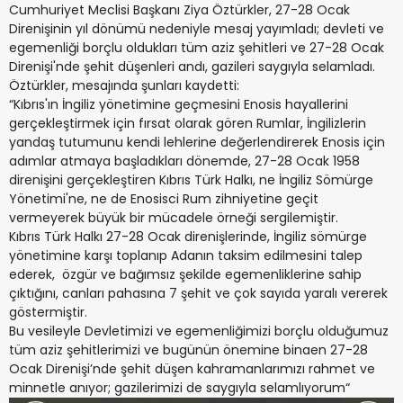
Cumhuriyet Meclisi Başkanı
Ziya Öztürkler
, 27-28 Ocak
Direnişinin yıl dönümü nedeniyle mesaj yayımladı; devleti ve
egemenliği borçlu oldukları tüm aziz şehitleri ve 27-28 Ocak
Direnişi'nde şehit düşenleri andı, gazileri saygıyla selamladı.
Öztürkler, mesajında şunları kaydetti:
“Kıbrıs'ın İngiliz yönetimine geçmesini Enosis hayallerini
gerçekleştirmek için fırsat olarak gören Rumlar, İngilizlerin
yandaş tutumunu kendi lehlerine değerlendirerek Enosis için
adımlar atmaya başladıkları dönemde, 27-28 Ocak 1958
direnişini gerçekleştiren Kıbrıs Türk Halkı, ne İngiliz Sömürge
Yönetimi'ne, ne de Enosisci Rum zihniyetine geçit
vermeyerek büyük bir mücadele örneği sergilemiştir.
Kıbrıs Türk Halkı 27-28 Ocak direnişlerinde, İngiliz sömürge
yönetimine karşı toplanıp Adanın taksim edilmesini talep
ederek, özgür ve bağımsız şekilde egemenliklerine sahip
çıktığını, canları pahasına 7 şehit ve çok sayıda yaralı vererek
göstermiştir.
Bu vesileyle Devletimizi ve egemenliğimizi borçlu olduğumuz
tüm aziz şehitlerimizi ve bugünün önemine binaen 27-28
Ocak Direnişi’nde şehit düşen kahramanlarımızı rahmet ve
minnetle anıyor; gazilerimizi de saygıyla selamlıyorum“