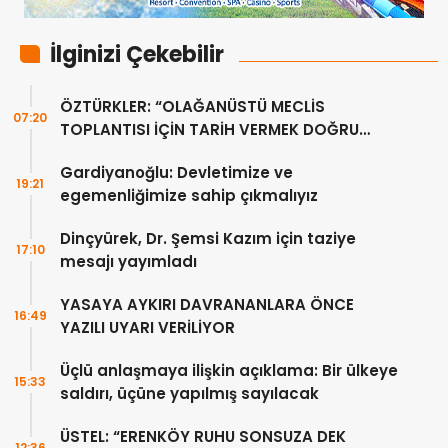
İlginizi Çekebilir
ÖZTÜRKLER: “OLAĞANÜSTÜ MECLİS
07:20
TOPLANTISI İÇİN TARİH VERMEK DOĞRU
DEĞİL”
Gardiyanoğlu: Devletimize ve
19:21
egemenliğimize sahip çıkmalıyız
Dinçyürek, Dr. Şemsi Kazım için taziye
17:10
mesajı yayımladı
YASAYA AYKIRI DAVRANANLARA ÖNCE
16:49
YAZILI UYARI VERİLİYOR
Üçlü anlaşmaya ilişkin açıklama: Bir ülkeye
15:33
saldırı, üçüne yapılmış sayılacak
ÜSTEL: “ERENKÖY RUHU SONSUZA DEK
12:36