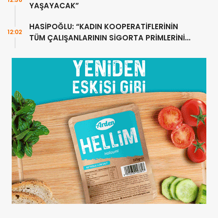
YAŞAYACAK”
HASİPOĞLU: “KADIN KOOPERATİFLERİNİN
12:02
TÜM ÇALIŞANLARININ SİGORTA PRİMLERİNİ
YÜZDE 100 KARŞILAYACAĞIZ”