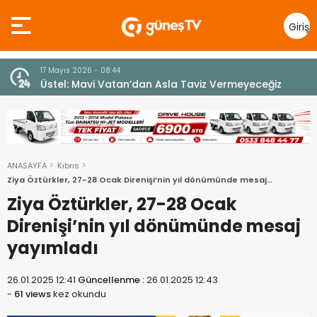
Giriş
Yap
7 Ağustos 2026 - 12:36
z
ÜSTEL: “ERENKÖY RUHU SONSUZA DEK YAŞAYACAK”
ANASAYFA
Kıbrıs
Ziya Öztürkler, 27-28 Ocak Direnişi’nin yıl dönümünde mesaj
yayımladı
Ziya Öztürkler, 27-28 Ocak
Direnişi’nin yıl dönümünde mesaj
yayımladı
26.01.2025 12:41
Güncellenme :
26.01.2025 12:43
-
61 views
kez okundu